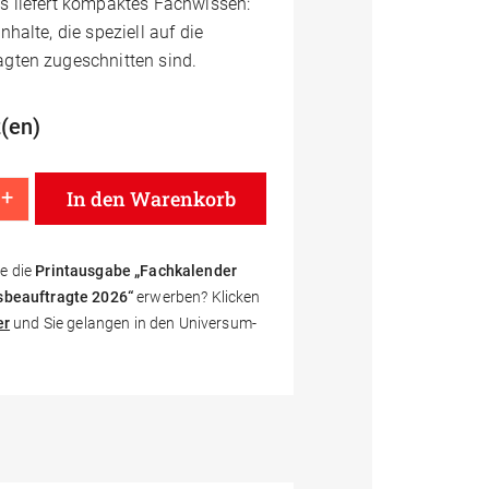
Es liefert kompaktes Fachwissen:
nhalte, die speziell auf die
agten zugeschnitten sind.
(en)
+
In den Warenkorb
ok Fachwissen Sicherheitsbeauftragte 2026 Menge
e die
Printausgabe „Fachkalender
sbeauftragte 2026“
erwerben? Klicken
er
und Sie gelangen in den Universum-