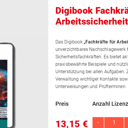
Digibook Fachkrä
Arbeitssicherhei
Das Digibook
„Fachkräfte für Arbe
unverzichtbares Nachschlagewerk fü
Sicherheitsfachkräften. Es bietet ak
praxisbewährte Beispiele und nützli
Unterstützung bei allen Aufgaben. Z
Verwaltung wichtiger Kontakte sow
Unterweisungen und Prüfterminen.
Preis
Anzahl Lizenz
13,15
€
-
Digibo