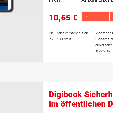
-Mail
asswort eingeben
10,65
€
-
Digibo
swort vergessen?
Registrierung
Die Preise verstehen sich
Möchten Si
inkl. 7 % MwSt.
Sicherhei
erwerben? K
in den Uni
Digibook Sicherh
im öffentlichen 