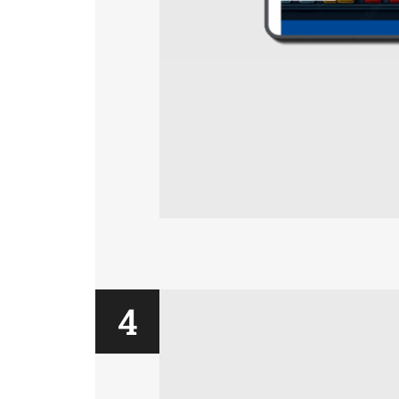
E
P
Pas
4